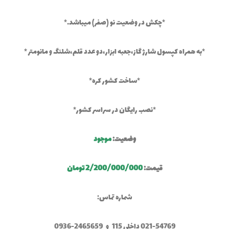
*چکش در وضعیت نو (صفر) میباشد.*
*به همراه کپسول شارژ گاز،جعبه ابزار،دو عدد قلم،شلنگ و مانومتر *
*ساخت کشور کره*
*نصب رایگان در سراسر کشور*
وضعیت:
موجود
قیمت:
2/200/000/000 تومان
شماره تماس:
021-54769 داخلی 115 و 2465659-0936